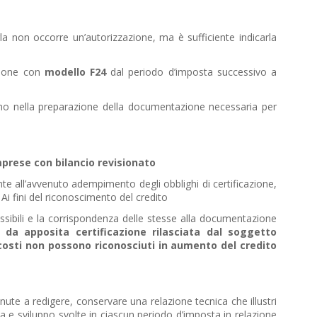
a non occorre un’autorizzazione, ma è sufficiente indicarla
azione con
modello F24
dal periodo d’imposta successivo a
nno nella preparazione della documentazione necessaria per
mprese con bilancio revisionato
nte all’avvenuto adempimento degli obblighi di certificazione,
Ai fini del riconoscimento del credito
ssibili e la corrispondenza delle stesse alla documentazione
re
da apposita certificazione rilasciata dal soggetto
i costi non possono riconosciuti in aumento del credito
nute a redigere, conservare una relazione tecnica che illustri
icerca e sviluppo svolte in ciascun periodo d’imposta in relazione