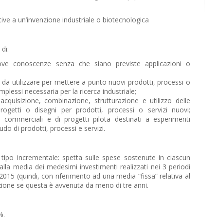
tive a un’invenzione industriale o biotecnologica
di:
ove conoscenze senza che siano previste applicazioni o
a da utilizzare per mettere a punto nuovi prodotti, processi o
plessi necessaria per la ricerca industriale;
cquisizione, combinazione, strutturazione e utilizzo delle
ogetti o disegni per prodotti, processi o servizi nuovi;
opi commerciali e di progetti pilota destinati a esperimenti
do di prodotti, processi e servizi.
 tipo incrementale: spetta sulle spese sostenute in ciascun
lla media dei medesimi investimenti realizzati nei 3 periodi
015 (quindi, con riferimento ad una media “fissa” relativa al
uzione se questa è avvenuta da meno di tre anni.
%.