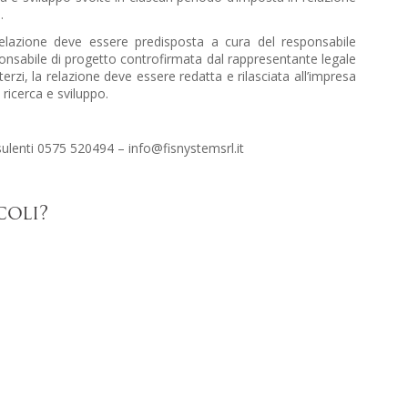
.
 relazione deve essere predisposta a cura del responsabile
esponsabile di progetto controfirmata dal rappresentante legale
terzi, la relazione deve essere redatta e rilasciata all’impresa
ricerca e sviluppo.
sulenti 0575 520494 – info@fisnystemsrl.it
coli?
alla Newsletter