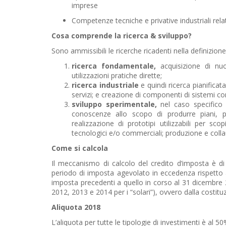
imprese
Competenze tecniche e privative industriali rela
Cosa comprende la ricerca & sviluppo?
Sono ammissibili le ricerche ricadenti nella definizione 
ricerca fondamentale,
acquisizione di nu
utilizzazioni pratiche dirette;
ricerca industriale
e quindi ricerca pianificat
servizi; e creazione di componenti di sistemi com
sviluppo sperimentale,
nel caso specifico a
conoscenze allo scopo di produrre piani, pr
realizzazione di prototipi utilizzabili per sc
tecnologici e/o commerciali; produzione e collau
Come si calcola
Il meccanismo di calcolo del credito d’imposta è di
periodo di imposta agevolato in eccedenza rispetto a
imposta precedenti a quello in corso al 31 dicembre 2
2012, 2013 e 2014 per i “solari”), ovvero dalla costit
Aliquota 2018
L’aliquota per tutte le tipologie di investimenti è al 50