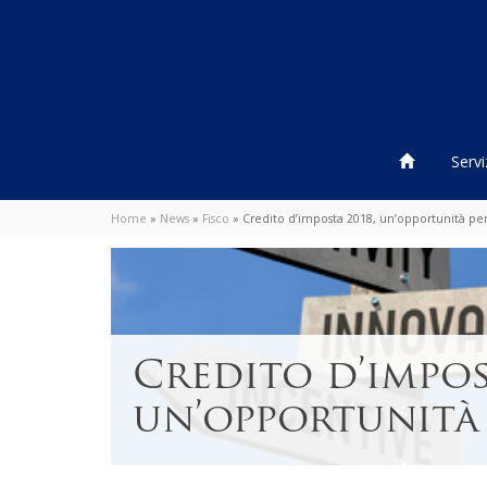
Servi
Home
»
News
»
Fisco
»
Credito d’imposta 2018, un’opportunità pe
Credito d’impos
un’opportunità 