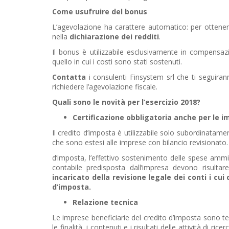
Come usufruire del bonus
L’agevolazione ha carattere automatico: per ottenerl
nella
dichiarazione dei redditi
.
Il bonus è utilizzabile esclusivamente in compens
quello in cui i costi sono stati sostenuti.
Contatta
i consulenti Finsystem srl che ti seguira
richiedere l’agevolazione fiscale.
Quali sono le novità per l’esercizio 2018?
Certificazione obbligatoria anche per le i
Il credito d’imposta è utilizzabile solo subordinatame
che sono estesi alle imprese con bilancio revisionato. 
d’imposta, l’effettivo sostenimento delle spese ammi
contabile predisposta dall’impresa devono risulta
incaricato della revisione legale dei conti i cu
d’imposta.
Relazione tecnica
Le imprese beneficiarie del credito d’imposta sono te
le finalità, i contenuti e i risultati delle attività di r